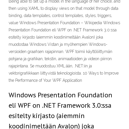
Being able to set up a model in the language of her choice, and
then using XAML to display views on that model through data
binding, data templates, control templates, styles, triggers,
value Windows Presentation Foundation – Wikipedia Windows
Presentation Foundation eli WPF on .NET Framework 3.0:ssa
esitelty kirjasto (aiemmin koodinimeltään Avalon) joka
muodostaa Windows Vistan ja myöhempien Windows-
versioiden graafisen rajapinnan. WPF toimii käyttöliittymän
pohjana ja grafiikan, tekstin, animaatioiden ja videon piirron
rajapintana. Se muodostuu XML:ään, .NET:iin ja
vektorigrafiikkaan liittyvistä teknologioista. 10 Ways to Improve
the Performance of Your WPF Application
Windows Presentation Foundation
eli WPF on .NET Framework 3.0:ssa
esitelty kirjasto (aiemmin
koodinimeltään Avalon) joka