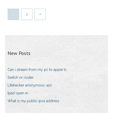
1
2
New Posts
Can i stream from my pc to apple tv
Switch or router
Lifehacker anonymous vpn
Ipad open in
What is my public ipv4 address